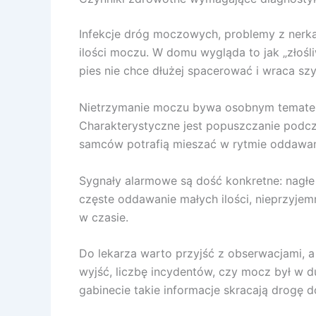
Infekcje dróg moczowych, problemy z nerkam
ilości moczu. W domu wygląda to jak „złośl
pies nie chce dłużej spacerować i wraca szy
Nietrzymanie moczu bywa osobnym tematem. 
Charakterystyczne jest popuszczanie podcza
samców potrafią mieszać w rytmie oddawani
Sygnały alarmowe są dość konkretne: nagłe 
częste oddawanie małych ilości, nieprzyje
w czasie.
Do lekarza warto przyjść z obserwacjami, a 
wyjść, liczbę incydentów, czy mocz był w duż
gabinecie takie informacje skracają drogę 