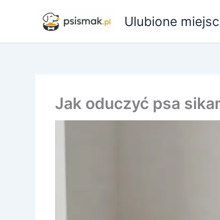
Przejdź
do
Ulubione miejsc
treści
Jak oduczyć psa sika