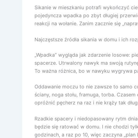
Sikanie w mieszkaniu potrafi wykończyć cier
pojedyncza wpadka po zbyt długiej przerwi
reakcji na wołanie. Zanim zacznie się „napra
Najczęstsze źródła sikania w domu i ich r
„Wpadka” wygląda jak zdarzenie losowe: pie
spacerze. Utrwalony nawyk ma swoją rutynę. 
To ważna różnica, bo w nawyku wygrywa pa
Oddawanie moczu to nie zawsze to samo co
ściany, noga stołu, framuga, torba. Czasem
opróżnić pęcherz na raz i nie krąży tak dług
Rzadkie spacery i niedopasowany rytm dnia r
będzie się ratować w domu. I nie chodzi tyl
godzinach, a raz po 10, więc zaczyna „plan B