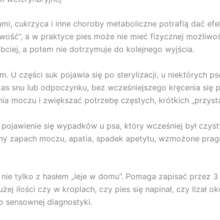
i, cukrzyca i inne choroby metaboliczne potrafią dać efek
iwość”, a w praktyce pies może nie mieć fizycznej możliw
bciej, a potem nie dotrzymuje do kolejnego wyjścia.
U części suk pojawia się po sterylizacji, u niektórych 
s snu lub odpoczynku, bez wcześniejszego kręcenia się pr
a moczu i zwiększać potrzebę częstych, krótkich „przyst
pojawienie się wypadków u psa, który wcześniej był czyst
mny zapach moczu, apatia, spadek apetytu, wzmożone pragn
nie tylko z hasłem „leje w domu”. Pomaga zapisać przez 3 d
ej ilości czy w kroplach, czy pies się napinał, czy lizał ok
do sensownej diagnostyki.