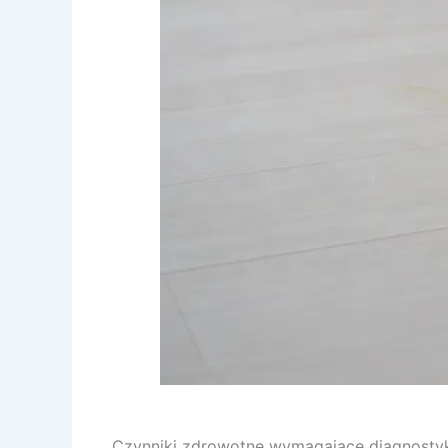
Czynniki zdrowotne wymagające diagnostyk