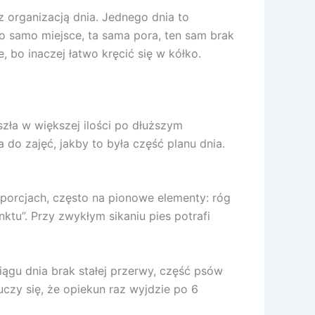
z organizacją dnia. Jednego dnia to
o samo miejsce, ta sama pora, ten sam brak
, bo inaczej łatwo kręcić się w kółko.
szła w większej ilości po dłuższym
 do zajęć, jakby to była część planu dnia.
orcjach, często na pionowe elementy: róg
ktu”. Przy zwykłym sikaniu pies potrafi
iągu dnia brak stałej przerwy, część psów
uczy się, że opiekun raz wyjdzie po 6