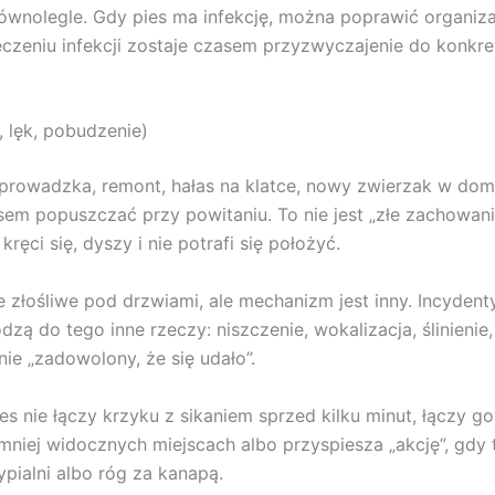
ównolegle. Gdy pies ma infekcję, można poprawić organizac
eczeniu infekcji zostaje czasem przyzwyczajenie do konkret
 lęk, pobudzenie)
prowadzka, remont, hałas na klatce, nowy zwierzak w domu
em popuszczać przy powitaniu. To nie jest „złe zachowani
ęci się, dyszy i nie potrafi się położyć.
e złośliwe pod drzwiami, ale mechanizm jest inny. Incyden
zą do tego inne rzeczy: niszczenie, wokalizacja, ślinienie,
ie „zadowolony, że się udało”.
ies nie łączy krzyku z sikaniem sprzed kilku minut, łączy 
mniej widocznych miejscach albo przyspiesza „akcję”, gdy
pialni albo róg za kanapą.