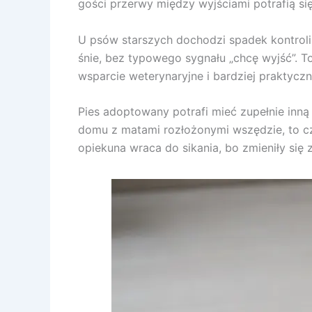
gości przerwy między wyjściami potrafią si
U psów starszych dochodzi spadek kontroli
śnie, bez typowego sygnału „chcę wyjść”. To
wsparcie weterynaryjne i bardziej praktycz
Pies adoptowany potrafi mieć zupełnie inną
domu z matami rozłożonymi wszędzie, to czy
opiekuna wraca do sikania, bo zmieniły się