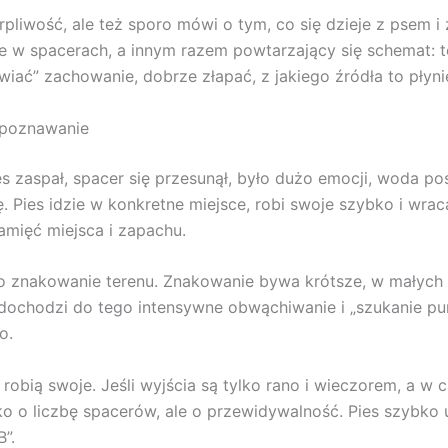
pliwość, ale też sporo mówi o tym, co się dzieje z psem i 
e w spacerach, a innym razem powtarzający się schemat: t
wiać” zachowanie, dobrze złapać, z jakiego źródła to płynie
ozpoznawanie
s zaspał, spacer się przesunął, było dużo emocji, woda po
Pies idzie w konkretne miejsce, robi swoje szybko i wraca
mięć miejsca i zapachu.
 znakowanie terenu. Znakowanie bywa krótsze, w małych p
 dochodzi do tego intensywne obwąchiwanie i „szukanie pun
o.
obią swoje. Jeśli wyjścia są tylko rano i wieczorem, a w c
ko o liczbę spacerów, ale o przewidywalność. Pies szybko 
”.