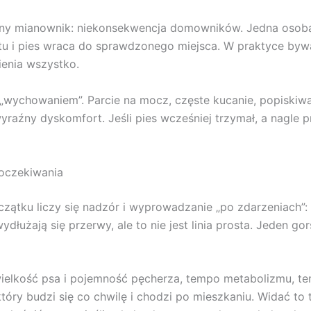
lny mianownik: niekonsekwencja domowników. Jedna osoba
ntu i pies wraca do sprawdzonego miejsca. W praktyce bywa 
ienia wszystko.
 „wychowaniem”. Parcie na mocz, częste kucanie, popiskiwan
raźny dyskomfort. Jeśli pies wcześniej trzymał, a nagle p
 oczekiwania
czątku liczy się nadzór i wyprowadzanie „po zdarzeniach”:
dłużają się przerwy, ale to nie jest linia prosta. Jeden gor
elkość psa i pojemność pęcherza, tempo metabolizmu, temp
który budzi się co chwilę i chodzi po mieszkaniu. Widać to