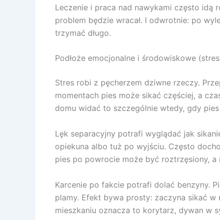
Leczenie i praca nad nawykami często idą r
problem będzie wracał. I odwrotnie: po wyl
trzymać długo.
Podłoże emocjonalne i środowiskowe (stres,
Stres robi z pęcherzem dziwne rzeczy. Prze
momentach pies może sikać częściej, a czas
domu widać to szczególnie wtedy, gdy pies kr
Lęk separacyjny potrafi wyglądać jak sikani
opiekuna albo tuż po wyjściu. Często dochod
pies po powrocie może być roztrzęsiony, a n
Karcenie po fakcie potrafi dolać benzyny. P
plamy. Efekt bywa prosty: zaczyna sikać w 
mieszkaniu oznacza to korytarz, dywan w sy